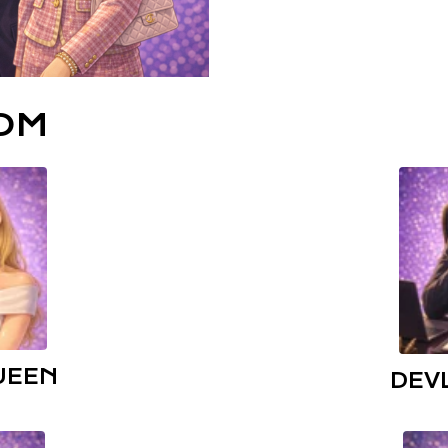
OM
UEEN
DEV